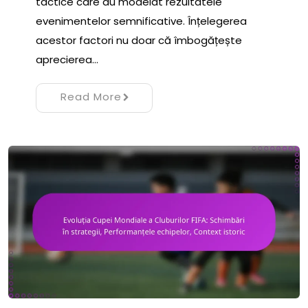
tactice care au modelat rezultatele
evenimentelor semnificative. Înțelegerea
acestor factori nu doar că îmbogățește
aprecierea…
Read More