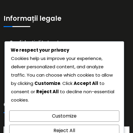
Informații legale
Confidențialitatea ta
We respect your privacy
Ia legătura cu noi
Cookies help us improve your experience,
Preferințe cookie
deliver personalized content, and analyze
Cine suntem
traffic. You can choose which cookies to allow
Termeni și condiții
by clicking
Customize
. Click
Accept All
to
consent or
Reject All
to decline non-essential
cookies.
Căutare
Customize
Search
Reject All