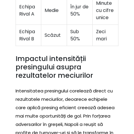
Minute
Echipa
În jur de
Medie
cu cifre
Rival A
50%
unice
Echipa
Sub
Zeci
Scăzut
Rival B
50%
mari
Impactul intensității
presingului asupra
rezultatelor meciurilor
Intensitatea presingului corelează direct cu
rezultatele meciurilor, deoarece echipele
care aplică presing eficient creează adesea
mai multe oportunități de gol. Prin forțarea
adversarilor în greșeli, Napoli a reușit să
profite de turnover-uri și să le transforme în