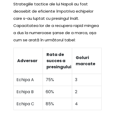
Strategiile tactice ale lui Napoli au fost
deosebit de eficiente împotriva echipelor
care s-au luptat cu presingul înalt.
Capacitatea lor de a recupera rapid mingea
a dus la numeroase șanse de a marca, așa
cum se arată în următorul tabel:
Rata de
Goluri
Adversar
succes a
marcate
presingului
Echipa A
75%
3
Echipa B
60%
2
Echipa C
85%
4