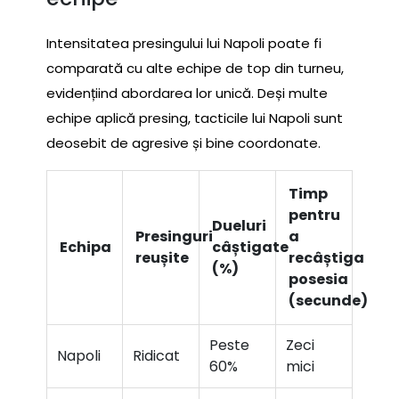
Intensitatea presingului lui Napoli poate fi
comparată cu alte echipe de top din turneu,
evidențiind abordarea lor unică. Deși multe
echipe aplică presing, tacticile lui Napoli sunt
deosebit de agresive și bine coordonate.
Timp
pentru
Dueluri
Presinguri
a
Echipa
câștigate
reușite
recâștiga
(%)
posesia
(secunde)
Peste
Zeci
Napoli
Ridicat
60%
mici