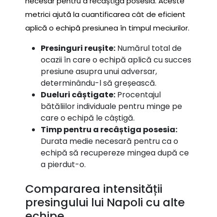
necesar pentru a recâștiga posesia. Aceste
metrici ajută la cuantificarea cât de eficient
aplică o echipă presiunea în timpul meciurilor.
Presinguri reușite:
Numărul total de
ocazii în care o echipă aplică cu succes
presiune asupra unui adversar,
determinându-l să greșească.
Dueluri câștigate:
Procentajul
bătăliilor individuale pentru minge pe
care o echipă le câștigă.
Timp pentru a recâștiga posesia:
Durata medie necesară pentru ca o
echipă să recupereze mingea după ce
a pierdut-o.
Compararea intensității
presingului lui Napoli cu alte
echipe