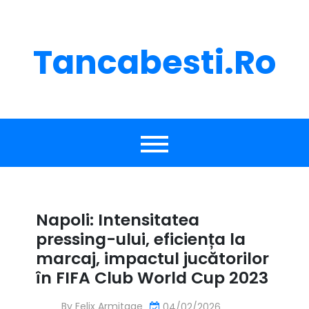
Skip
to
content
Tancabesti.ro
Napoli: Intensitatea
pressing-ului, eficiența la
marcaj, impactul jucătorilor
în FIFA Club World Cup 2023
By
Felix Armitage
04/02/2026