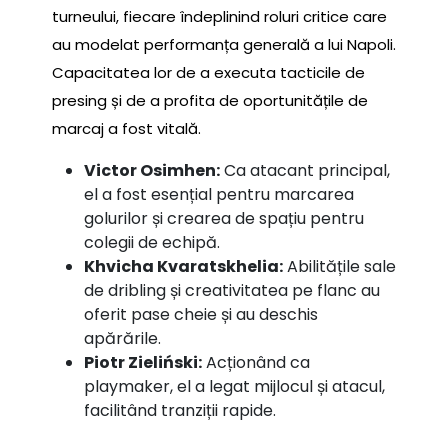
turneului, fiecare îndeplinind roluri critice care
au modelat performanța generală a lui Napoli.
Capacitatea lor de a executa tacticile de
presing și de a profita de oportunitățile de
marcaj a fost vitală.
Victor Osimhen:
Ca atacant principal,
el a fost esențial pentru marcarea
golurilor și crearea de spațiu pentru
colegii de echipă.
Khvicha Kvaratskhelia:
Abilitățile sale
de dribling și creativitatea pe flanc au
oferit pase cheie și au deschis
apărările.
Piotr Zieliński:
Acționând ca
playmaker, el a legat mijlocul și atacul,
facilitând tranziții rapide.