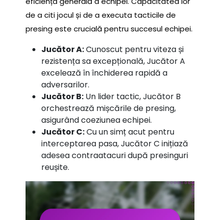
eficiența generală a echipei. Capacitatea lor
de a citi jocul și de a executa tacticile de
presing este crucială pentru succesul echipei.
Jucător A:
Cunoscut pentru viteza și
rezistența sa excepțională, Jucător A
excelează în închiderea rapidă a
adversarilor.
Jucător B:
Un lider tactic, Jucător B
orchestrează mișcările de presing,
asigurând coeziunea echipei.
Jucător C:
Cu un simț acut pentru
interceptarea pasa, Jucător C inițiază
adesea contraatacuri după presinguri
reușite.