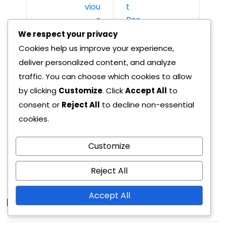
Viou
T
S
Pos
Pos
T
We respect your privacy
T
Cookies help us improve your experience,
04/
deliver personalized content, and analyze
02/
Ben
traffic. You can choose which cookies to allow
202
fica
by clicking
Customize
. Click
Accept All
to
6
04/
consent or
Reject All
to decline non-essential
:
02/
cookies.
Co
202
nsi
6
Customize
ste
Reject All
nța
Accept All
me
Leave A Reply
ciur