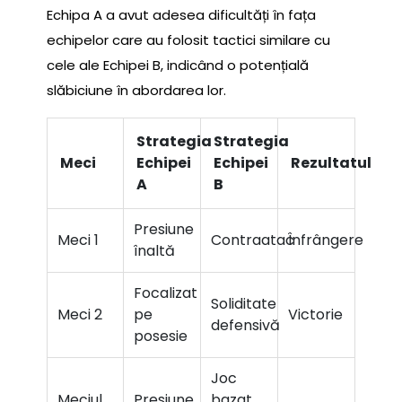
Echipa A a avut adesea dificultăți în fața
echipelor care au folosit tactici similare cu
cele ale Echipei B, indicând o potențială
slăbiciune în abordarea lor.
Strategia
Strategia
Meci
Echipei
Echipei
Rezultatul
A
B
Presiune
Meci 1
Contraatac
Înfrângere
înaltă
Focalizat
Soliditate
Meci 2
pe
Victorie
defensivă
posesie
Joc
Meciul
Presiune
bazat