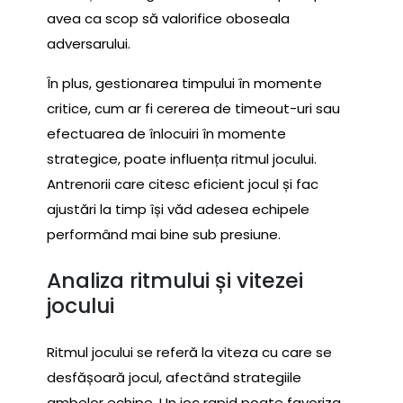
avea ca scop să valorifice oboseala
adversarului.
În plus, gestionarea timpului în momente
critice, cum ar fi cererea de timeout-uri sau
efectuarea de înlocuiri în momente
strategice, poate influența ritmul jocului.
Antrenorii care citesc eficient jocul și fac
ajustări la timp își văd adesea echipele
performând mai bine sub presiune.
Analiza ritmului și vitezei
jocului
Ritmul jocului se referă la viteza cu care se
desfășoară jocul, afectând strategiile
ambelor echipe. Un joc rapid poate favoriza