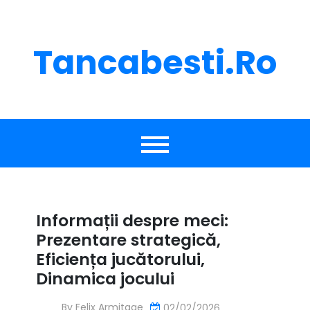
Skip
to
content
Tancabesti.ro
Informații despre meci:
Prezentare strategică,
Eficiența jucătorului,
Dinamica jocului
By
Felix Armitage
02/02/2026