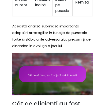
Remiză
curent
înaltă
pe
posesie
Această analiză subliniază importanța
adaptării strategiilor în funcție de punctele
forte și slăbiciunile adversarului, precum și de
dinamica în evoluție a jocului.
Cât de eficienți au fost