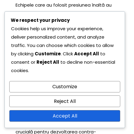
Echipele care au folosit presiunea înaltă au
forțat adesea greșeli, valorificând greșelile
We respect your privacy
adversarilor. Cu toate acestea, această
Cookies help us improve your experience,
strategie poate să le lase vulnerabile la
deliver personalized content, and analyze
contraatacuri rapide dacă nu este executată
traffic. You can choose which cookies to allow
corect.
by clicking
Customize
. Click
Accept All
to
În contrast, echipele care au favorizat un stil
consent or
Reject All
to decline non-essential
mai defensiv s-au concentrat pe menținerea
cookies.
structurii și absorbția presiunii înainte de a
lansa contraatacuri. Această abordare poate
Customize
fi eficientă, dar necesită o disciplină și o
Reject All
comunicare excepționale între jucători pentru
a evita defecțiunile în apărare.
Accept All
Înțelegerea acestor strategii adverse este
crucială pentru dezvoltarea contra-