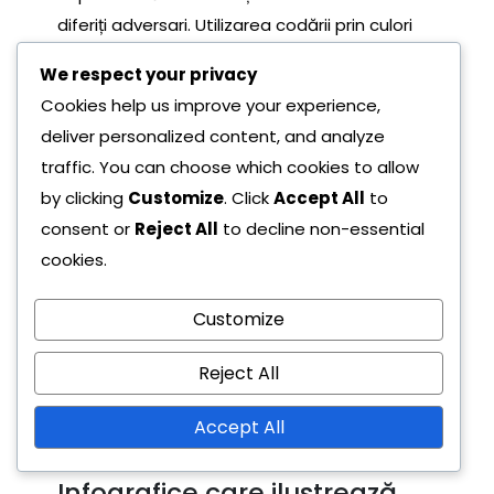
diferiți adversari. Utilizarea codării prin culori
poate îmbunătăți claritatea și implicarea.
We respect your privacy
Utilizați grafice liniare pentru tendințe
Cookies help us improve your experience,
de-a lungul timpului.
deliver personalized content, and analyze
Diagrama cu bare este eficientă
traffic. You can choose which cookies to allow
pentru compararea mai multor echipe.
by clicking
Customize
. Click
Accept All
to
Diagrama circulară poate ilustra
consent or
Reject All
to decline non-essential
distribuțiile victoriilor.
cookies.
Asigurați-vă că graficele dvs. nu sunt
supraîncărcate cu informații. Vizați
Customize
simplitatea și concentrați-vă pe concluziile
Reject All
cheie pentru a menține interesul și
înțelegerea spectatorilor. Etichetați axele clar
Accept All
și oferiți o legendă dacă este necesar.
Infografice care ilustrează