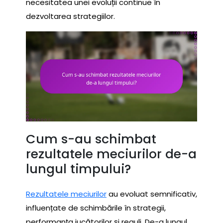
necesitatea unei evoluții continue în
dezvoltarea strategiilor.
Cum s-au schimbat
rezultatele meciurilor de-a
lungul timpului?
Rezultatele meciurilor
au evoluat semnificativ,
influențate de schimbările în strategii,
performanța jucătorilor și reguli. De-a lungul