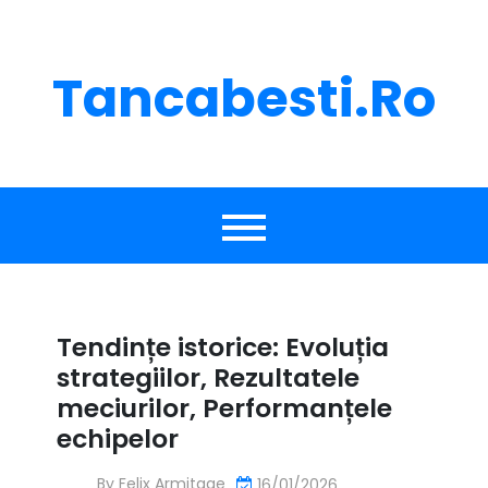
Skip
to
content
Tancabesti.ro
Tendințe istorice: Evoluția
strategiilor, Rezultatele
meciurilor, Performanțele
echipelor
By
Felix Armitage
16/01/2026