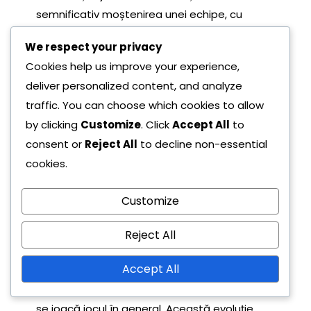
semnificativ moștenirea unei echipe, cu
indivizi remarcabili devenind adesea sinonimi
We respect your privacy
cu identitatea francizei. Jucătorii cheie nu
Cookies help us improve your experience,
doar că influențează jocurile, dar și
deliver personalized content, and analyze
modelează cultura și etosul echipei.
traffic. You can choose which cookies to allow
Legendele francizei care au obținut distincții
by clicking
Customize
. Click
Accept All
to
personale, cum ar fi premiile MVP sau titlurile
consent or
Reject All
to decline non-essential
de marcator, contribuie la narațiunea istorică
cookies.
a echipei. Performanțele lor în momente
Customize
critice devin adesea aspecte definitorii ale
moștenirii echipei.
Reject All
În plus, evoluția tacticii condusă de acești
Accept All
jucători poate schimba stilul de joc și
strategia echipei, influențând modul în care
se joacă jocul în general. Această evoluție