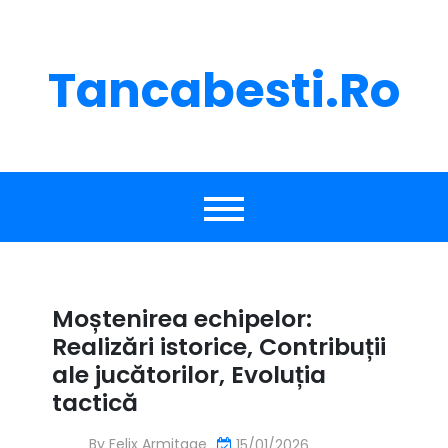
Skip
to
content
Tancabesti.ro
Moștenirea echipelor:
Realizări istorice, Contribuții
ale jucătorilor, Evoluția
tactică
By
Felix Armitage
15/01/2026