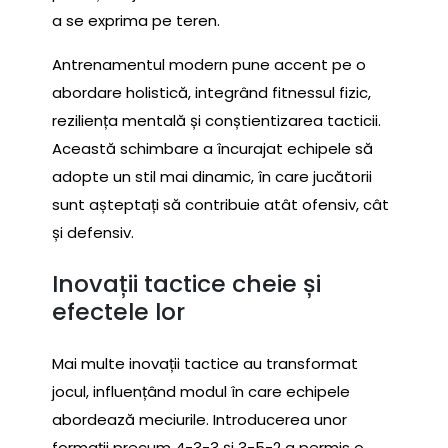
a se exprima pe teren.
Antrenamentul modern pune accent pe o
abordare holistică, integrând fitnessul fizic,
reziliența mentală și conștientizarea tacticii.
Această schimbare a încurajat echipele să
adopte un stil mai dinamic, în care jucătorii
sunt așteptați să contribuie atât ofensiv, cât
și defensiv.
Inovații tactice cheie și
efectele lor
Mai multe inovații tactice au transformat
jocul, influențând modul în care echipele
abordează meciurile. Introducerea unor
formații precum 4-3-3 și 3-5-2 a permis o