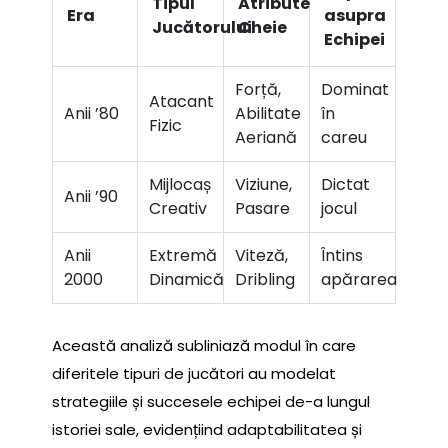
Tipul
Atribute
Era
asupra
Jucătorului
Cheie
Echipei
Forță,
Dominat
Atacant
Anii ’80
Abilitate
în
Fizic
Aeriană
careu
Mijlocaș
Viziune,
Dictat
Anii ’90
Creativ
Pasare
jocul
Anii
Extremă
Viteză,
Întins
2000
Dinamică
Dribling
apărarea
Această analiză subliniază modul în care
diferitele tipuri de jucători au modelat
strategiile și succesele echipei de-a lungul
istoriei sale, evidențiind adaptabilitatea și