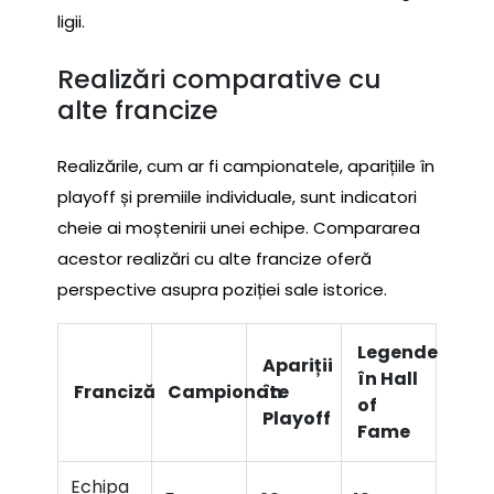
ligii.
Realizări comparative cu
alte francize
Realizările, cum ar fi campionatele, aparițiile în
playoff și premiile individuale, sunt indicatori
cheie ai moștenirii unei echipe. Compararea
acestor realizări cu alte francize oferă
perspective asupra poziției sale istorice.
Legende
Apariții
în Hall
Franciză
Campionate
în
of
Playoff
Fame
Echipa