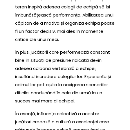
teren inspiră adesea colegii de echipă să își
îmbunătățească performanța. Abilitatea unui
căpitan de a motiva și organiza echipa poate
fi un factor decisiv, mai ales în momente
critice ale unui meci.
În plus, jucătorii care performează constant
bine în situații de presiune ridicată devin
adesea coloana vertebrală a echipei,
insuflând încredere colegilor lor. Experiența și
calmul lor pot ajuta la navigarea scenariilor
dificile, conducând în cele din urmă la un
succes mai mare al echipei.
În esență, influența colectivă a acestor
jucători creează o cultură a excelenței care
pătrunde întreaga echipă, promovând un