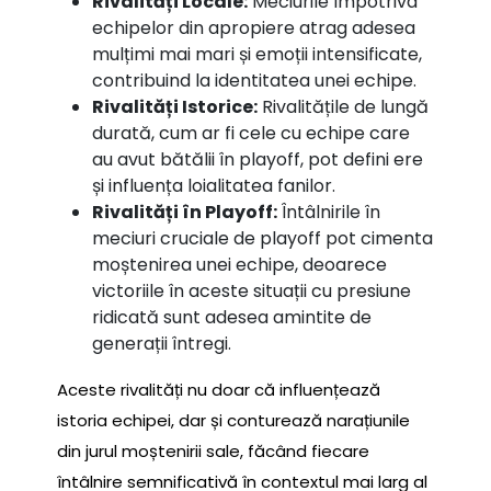
Rivalități Locale:
Meciurile împotriva
echipelor din apropiere atrag adesea
mulțimi mai mari și emoții intensificate,
contribuind la identitatea unei echipe.
Rivalități Istorice:
Rivalitățile de lungă
durată, cum ar fi cele cu echipe care
au avut bătălii în playoff, pot defini ere
și influența loialitatea fanilor.
Rivalități în Playoff:
Întâlnirile în
meciuri cruciale de playoff pot cimenta
moștenirea unei echipe, deoarece
victoriile în aceste situații cu presiune
ridicată sunt adesea amintite de
generații întregi.
Aceste rivalități nu doar că influențează
istoria echipei, dar și conturează narațiunile
din jurul moștenirii sale, făcând fiecare
întâlnire semnificativă în contextul mai larg al