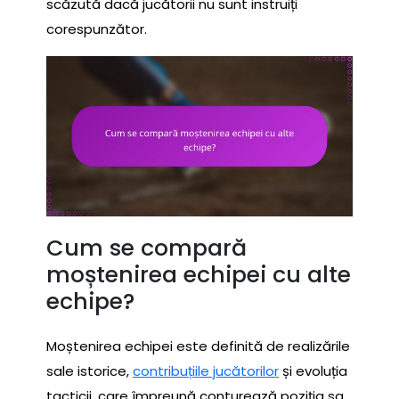
scăzută dacă jucătorii nu sunt instruiți
corespunzător.
Cum se compară
moștenirea echipei cu alte
echipe?
Moștenirea echipei este definită de realizările
sale istorice,
contribuțiile jucătorilor
și evoluția
tacticii, care împreună conturează poziția sa